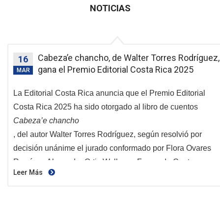
NOTICIAS
Cabeza’e chancho, de Walter Torres Rodríguez,
16
gana el Premio Editorial Costa Rica 2025
MAR
La Editorial Costa Rica anuncia que el Premio Editorial
Costa Rica 2025 ha sido otorgado al libro de cuentos
Cabeza’e chancho
, del autor Walter Torres Rodríguez, según resolvió por
decisión unánime el jurado conformado por Flora Ovares
Ramírez, Alexandra Ortiz Wallner y Fernando Contreras
Leer Más
Castro. El fallo fue emitido el 26 de febrero de 2026 y
destaca la obra como una de las propuestas más potentes,
inquietantes y estilísticamente arriesgadas del catálogo
reciente de la ECR.