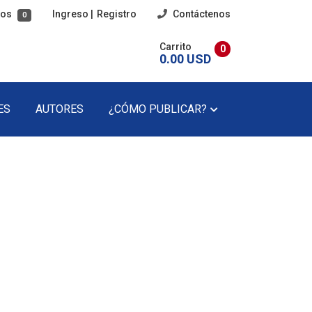
tos
Ingreso
|
Registro
Contáctenos
0
Carrito
0
0.00 USD
ES
AUTORES
¿CÓMO PUBLICAR?
imaria
Poesía
cundaria
Poesía Infantil
Revista Literaria
Teatro
Teatro Infantil
Precios Del Catálogo