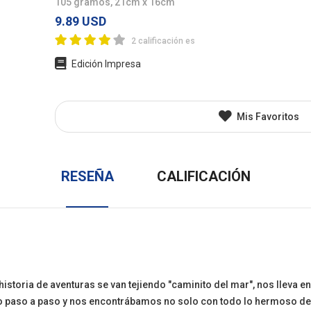
105 gramos, 21cm x 16cm
l
Juvenil
Otros
9.89 USD
2 calificación es
Edición Impresa
Mis Favoritos
RESEÑA
CALIFICACIÓN
a historia de aventuras se van tejiendo "caminito del mar", nos lleva 
 paso a paso y nos encontrábamos no solo con todo lo hermoso de la