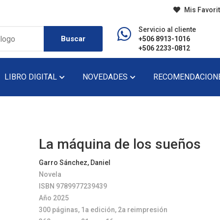
Mis Favori
Servicio al cliente
Buscar
+506 8913-1016
+506 2233-0812
LIBRO DIGITAL
NOVEDADES
RECOMENDACION
do
Diccionario
Lecturas De Pr
Didáctico
Lecturas De Se
La máquina de los sueños
Ensayo
Narrativa
Garro Sánchez, Daniel
Novela
Fondo Editorial
Novela
ISBN 9789977239439
Historia
Novela Gráfica
Año 2025
300 páginas, 1a edición, 2a reimpresión
Infantil
Novela Juvenil