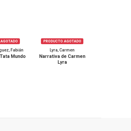
 AGOTADO
PRODUCTO AGOTADO
9.89 U
guez, Fabián
Lyra, Carmen
Sagot Salaza
 Tata Mundo
Narrativa de Carmen
El enojo de l
Lyra