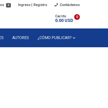
tos
Ingreso
|
Registro
Contáctenos
0
Carrito
0
0.00 USD
ES
AUTORES
¿CÓMO PUBLICAR?
imaria
Poesía
cundaria
Poesía Infantil
Revista Literaria
Teatro
Teatro Infantil
Precios Del Catálogo