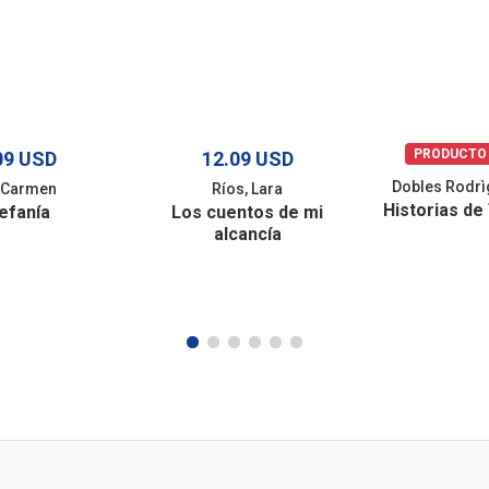
PRODUCTO
09 USD
12.09 USD
Dobles Rodrì
, Carmen
Ríos, Lara
Historias de
efanía
Los cuentos de mi
alcancía