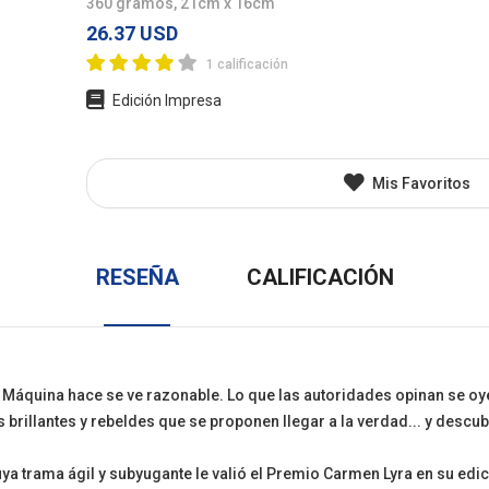
360 gramos, 21cm x 16cm
l
Juvenil
Otros
26.37 USD
1 calificación
Edición Impresa
Mis Favoritos
RESEÑA
CALIFICACIÓN
a Máquina hace se ve razonable. Lo que las autoridades opinan se oy
 brillantes y rebeldes que se proponen llegar a la verdad... y descu
ya trama ágil y subyugante le valió el Premio Carmen Lyra en su edi