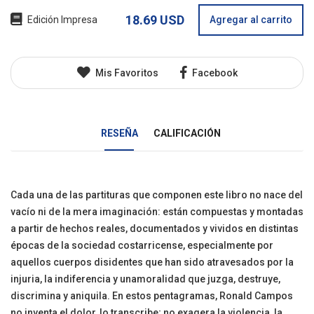
18.69 USD
Edición Impresa
Agregar al carrito
Mis Favoritos
Facebook
RESEÑA
CALIFICACIÓN
Cada una de las partituras que componen este libro no nace del
vacío ni de la mera imaginación: están compuestas y montadas
a partir de hechos reales, documentados y vividos en distintas
épocas de la sociedad costarricense, especialmente por
aquellos cuerpos disidentes que han sido atravesados por la
injuria, la indiferencia y unamoralidad que juzga, destruye,
discrimina y aniquila. En estos pentagramas, Ronald Campos
no inventa el dolor, lo transcribe; no exagera la violencia, la