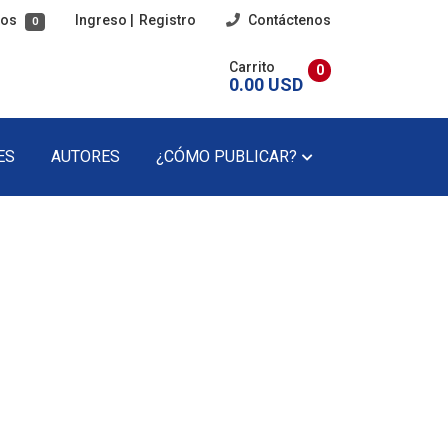
tos
Ingreso
|
Registro
Contáctenos
0
Carrito
0
0.00 USD
ES
AUTORES
¿CÓMO PUBLICAR?
imaria
Poesía
cundaria
Poesía Infantil
Revista Literaria
Teatro
Teatro Infantil
Precios Del Catálogo