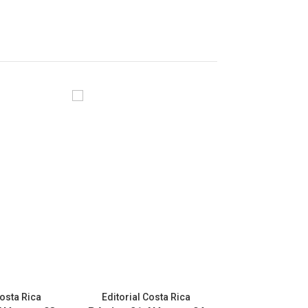
Costa Rica
Editorial Costa Rica
Editorial Co