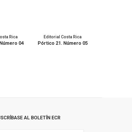
Costa Rica
Editorial Costa Rica
Editorial Co
 Número 04
Pórtico 21. Número 05
Pórtico 21. 
SCRÍBASE AL BOLETÍN ECR