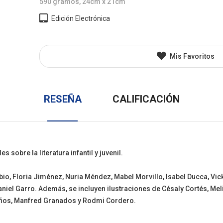
590 gramos, 24cm x 21cm
l
Juvenil
Otros
Edición Electrónica
Mis Favoritos
RESEÑA
CALIFICACIÓN
s sobre la literatura infantil y juvenil.
o, Floria Jiménez, Nuria Méndez, Mabel Morvillo, Isabel Ducca, Vic
Daniel Garro. Además, se incluyen ilustraciones de Césaly Cortés, Me
años, Manfred Granados y Rodmi Cordero.