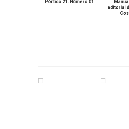
Pórtico 21. Número 01
Manual
editorial d
Cos