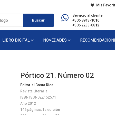
Mis Favori
Servicio al cliente
Buscar
+506 8913-1016
+506 2233-0812
LIBRO DIGITAL
NOVEDADES
RECOMENDACION
do
Diccionario
Lecturas De Pr
Didáctico
Lecturas De Se
Pórtico 21. Número 02
Ensayo
Narrativa
Editorial Costa Rica
Revista Literaria
Fondo Editorial
Novela
ISBN ISSN022152571
Historia
Novela Gráfica
Año 2012
146 páginas, 1a edición
Infantil
Novela Juvenil