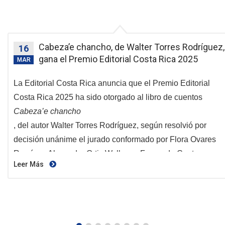
Cabeza’e chancho, de Walter Torres Rodríguez,
16
gana el Premio Editorial Costa Rica 2025
MAR
La Editorial Costa Rica anuncia que el Premio Editorial
Costa Rica 2025 ha sido otorgado al libro de cuentos
Cabeza’e chancho
, del autor Walter Torres Rodríguez, según resolvió por
decisión unánime el jurado conformado por Flora Ovares
Ramírez, Alexandra Ortiz Wallner y Fernando Contreras
Leer Más
Castro. El fallo fue emitido el 26 de febrero de 2026 y
destaca la obra como una de las propuestas más potentes,
inquietantes y estilísticamente arriesgadas del catálogo
reciente de la ECR.