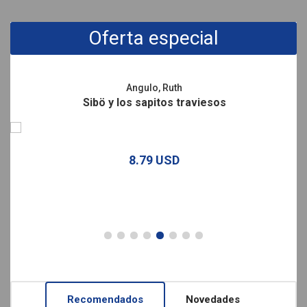
Promociones
Oferta especial
Angulo, Ruth
Sibö y los sapitos traviesos
8.79 USD
Recomendados
Novedades