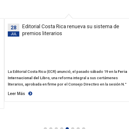
Editorial Costa Rica renueva su sistema de
28
premios literarios
JUL
La Editorial Costa Rica (ECR) anunció, el pasado sábado 19 en la
Feria
Internacional del Libro
, una reforma integral a sus certámenes
literarios, aprobada en firme por el Consejo Directivo en la sesión N.°
2969 del 30 de junio de 2025. Esta transformación busca fortalecer la
Leer Más
transparencia, ampliar la participación y reconocer con mayor
precisión la producción editorial nacional. Los cambios rigen a partir
del 1.° de enero de 2026.
La propuesta fue elaborada por una comisión conformada por el Sr.
Carlos Cascante Segura, vicepresidente del Consejo Directivo; el Sr.